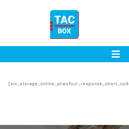
Passer
au
contenu
Togg
Navi
Accueil
[six_storage_online_ptwofour_response_short_cod
Stockage
Qui sommes-nous ?
Blog