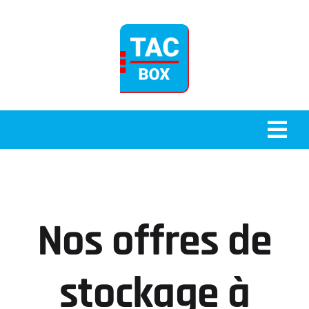
Passer
au
contenu
Togg
Navi
Accueil
Stockage
Nos offres de
Qui sommes-nous ?
stockage à
Blog