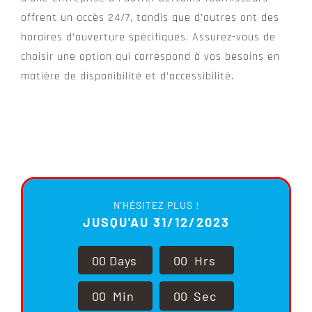
offrent un accès 24/7, tandis que d’autres ont des
horaires d’ouverture spécifiques. Assurez-vous de
choisir une option qui correspond à vos besoins en
matière de disponibilité et d’accessibilité.
N'HÉSITEZ PLUS !
JUSQU'AU 31/12/2023
0
0
Days
0
0
Hrs
0
0
Min
0
0
Sec