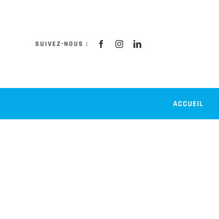
Passer
au
contenu
SUIVEZ-NOUS :
ACCUEIL