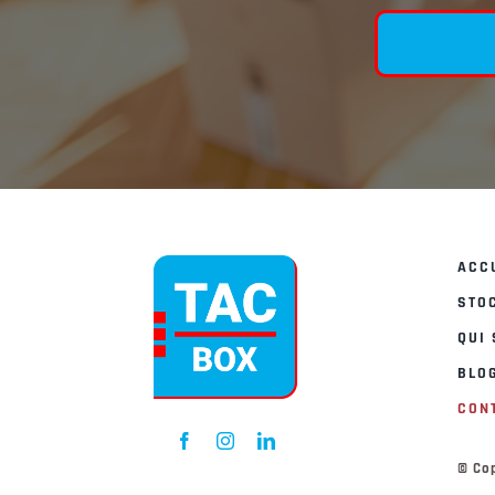
ACC
STO
QUI
BLO
CON
© Cop