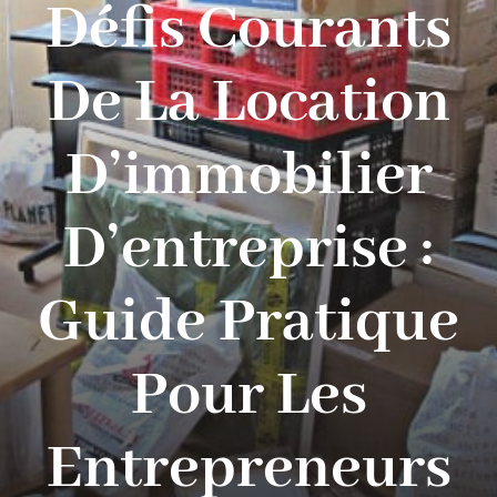
Défis Courants
Contact
De La Location
D’immobilier
D’entreprise :
Guide Pratique
Pour Les
Entrepreneurs